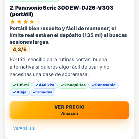
2. Panasonic Serie 300 EW-DJ26-V303
(portátil)
★★★★★
Portátil bien resuelto y fácil de mantener; el
límite real está en el depósito (135 ml) si buscas
sesiones largas.
4,3/5
Portátil sencillo para rutinas cortas, buena
alternativa si quieres algo fácil de usar y no
necesitas una base de sobremesa.
✓ 135 ml
✓ 440 kPa
✓ 2 boquillas
✓ Panasonic
✓ Viaje
✓ 3 modos
VER PRECIO
Amazon
Ver
Análisis