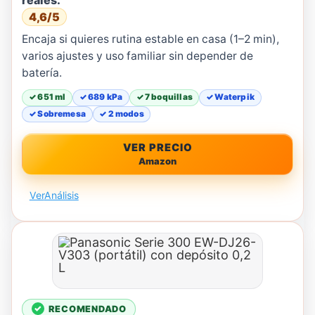
4,6/5
Encaja si quieres rutina estable en casa (1–2 min),
varios ajustes y uso familiar sin depender de
batería.
✓ 651 ml
✓ 689 kPa
✓ 7 boquillas
✓ Waterpik
✓ Sobremesa
✓ 2 modos
VER PRECIO
Amazon
Ver
Análisis
RECOMENDADO