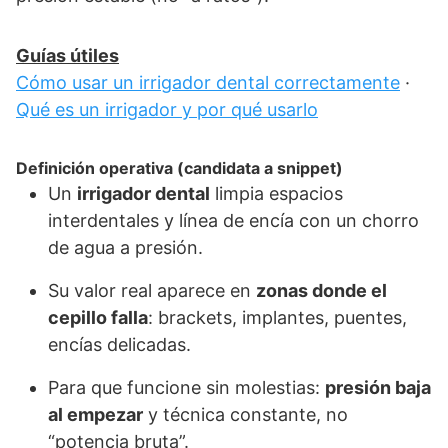
Guías útiles
Cómo usar un irrigador dental correctamente
·
Qué es un irrigador y por qué usarlo
Definición operativa (candidata a snippet)
Un
irrigador dental
limpia espacios
interdentales y línea de encía con un chorro
de agua a presión.
Su valor real aparece en
zonas donde el
cepillo falla
: brackets, implantes, puentes,
encías delicadas.
Para que funcione sin molestias:
presión baja
al empezar
y técnica constante, no
“potencia bruta”.