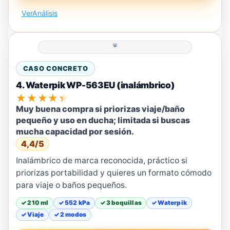
Ver
Análisis
CASO CONCRETO
4. Waterpik WP-563EU (inalámbrico)
★★★★★
Muy buena compra si priorizas viaje/baño
pequeño y uso en ducha; limitada si buscas
mucha capacidad por sesión.
4,4/5
Inalámbrico de marca reconocida, práctico si
priorizas portabilidad y quieres un formato cómodo
para viaje o baños pequeños.
✓ 210 ml
✓ 552 kPa
✓ 3 boquillas
✓ Waterpik
✓ Viaje
✓ 2 modos