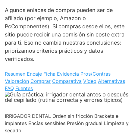
Algunos enlaces de compra pueden ser de
afiliado (por ejemplo, Amazon o
PcComponentes). Si compras desde ellos, este
sitio puede recibir una comisión sin coste extra
para ti. Eso no cambia nuestras conclusiones:
priorizamos criterios prácticos y datos
verificados.
Resumen
Encaje
Ficha
Evidencia
Pros/Contras
Valoración
Comprar
Comparativa
Vídeo
Alternativas
FAQ
Fuentes
IRRIGADOR DENTAL
Orden sin fricción
Brackets e
implantes
Encías sensibles
Presión gradual
Limpieza y
secado