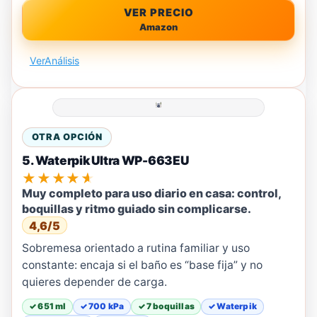
VER PRECIO
Amazon
Ver
Análisis
OTRA OPCIÓN
5. Waterpik Ultra WP-663EU
★★★★★
Muy completo para uso diario en casa: control,
boquillas y ritmo guiado sin complicarse.
4,6/5
Sobremesa orientado a rutina familiar y uso
constante: encaja si el baño es “base fija” y no
quieres depender de carga.
✓ 651 ml
✓ 700 kPa
✓ 7 boquillas
✓ Waterpik