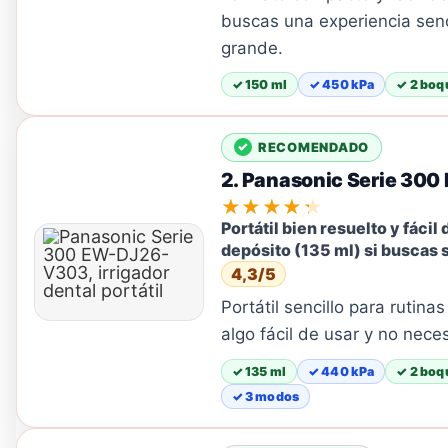
buscas una experiencia senc
grande.
✓ 150 ml
✓ 450 kPa
✓ 2 boqu
RECOMENDADO
2. Panasonic Serie 30
★★★★★
Portátil bien resuelto y fácil 
depósito (135 ml) si buscas 
4,3/5
Portátil sencillo para rutina
algo fácil de usar y no nec
✓ 135 ml
✓ 440 kPa
✓ 2 boqu
✓ 3 modos