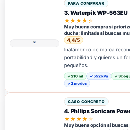
PARA COMPARAR
3. Waterpik WP-563EU
★★★★★
Muy buena compra si prioriz
ducha; limitada si buscas m
4,4/5
Inalámbrico de marca reconoc
portabilidad y quieres un f
pequeños.
✓ 210 ml
✓ 552 kPa
✓ 3 boqu
✓ 2 modos
CASO CONCRETO
4. Philips Sonicare Pow
★★★★★
Muy buena opción si buscas p