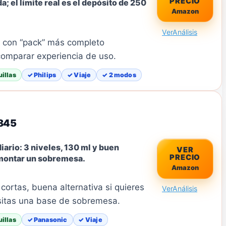
PRECIO
a; el límite real es el depósito de 250
Amazon
Ver
Análisis
l con “pack” más completo
 comparar experiencia de uso.
illas
✓ Philips
✓ Viaje
✓ 2 modos
845
iario: 3 niveles, 130 ml y buen
VER
PRECIO
 montar un sobremesa.
Amazon
s cortas, buena alternativa si quieres
Ver
Análisis
esitas una base de sobremesa.
illas
✓ Panasonic
✓ Viaje