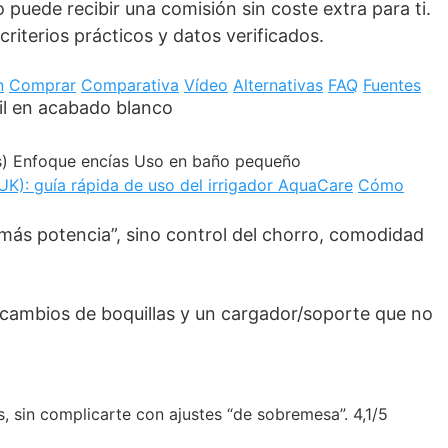
puede recibir una comisión sin coste extra para ti.
riterios prácticos y datos verificados.
n
Comprar
Comparativa
Vídeo
Alternativas
FAQ
Fuentes
s)
Enfoque encías
Uso en baño pequeño
UK): guía rápida de uso del irrigador AquaCare
Cómo
“más potencia”, sino control del chorro, comodidad
recambios de boquillas y un cargador/soporte que no
, sin complicarte con ajustes “de sobremesa”.
4,1/5