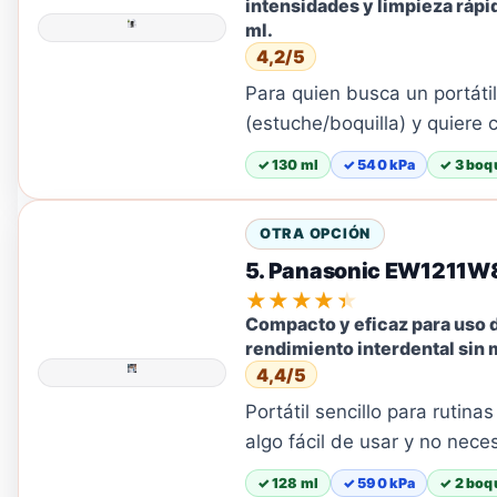
intensidades y limpieza rápid
ml.
4,2/5
Para quien busca un portáti
(estuche/boquilla) y quiere
✓ 130 ml
✓ 540 kPa
✓ 3 boqu
OTRA OPCIÓN
5. Panasonic EW1211W
★★★★★
Compacto y eficaz para uso d
rendimiento interdental sin
4,4/5
Portátil sencillo para rutina
algo fácil de usar y no nec
✓ 128 ml
✓ 590 kPa
✓ 2 boqu