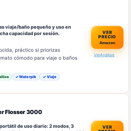
as viaje/baño pequeño y uso en
VER
ucha capacidad por sesión.
PRECIO
Amazon
ida, práctico si priorizas
Ver
Análisis
ormato cómodo para viaje o baños
illas
✓ Waterpik
✓ Viaje
er Flosser 3000
ortátil de uso diario: 2 modos, 3
VER