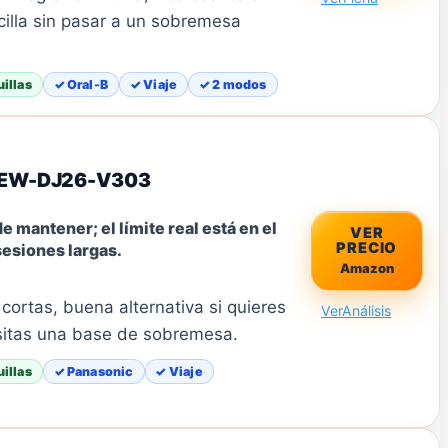
illa sin pasar a un sobremesa
illas
✓ Oral-B
✓ Viaje
✓ 2 modos
0 EW-DJ26-V303
de mantener; el límite real está en el
VER
PRECIO
sesiones largas.
Amazon
s cortas, buena alternativa si quieres
Ver
Análisis
esitas una base de sobremesa.
illas
✓ Panasonic
✓ Viaje