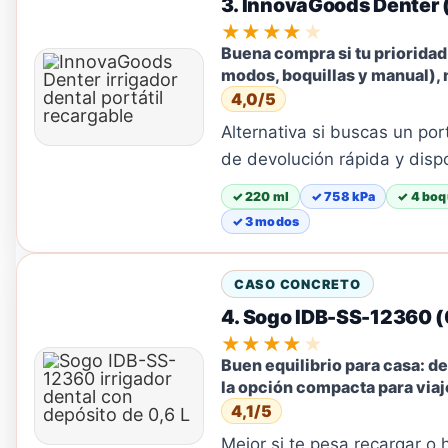
3. InnovaGoods Denter (
★★★★★
Buena compra si tu prioridad 
modos, boquillas y manual), 
4,0/5
Alternativa si buscas un por
de devolución rápida y disp
✓ 220 ml
✓ 758 kPa
✓ 4 boq
✓ 3 modos
CASO CONCRETO
4. Sogo IDB-SS-12360 (0
★★★★★
Buen equilibrio para casa: d
la opción compacta para viaj
4,1/5
Mejor si te pesa recargar o 