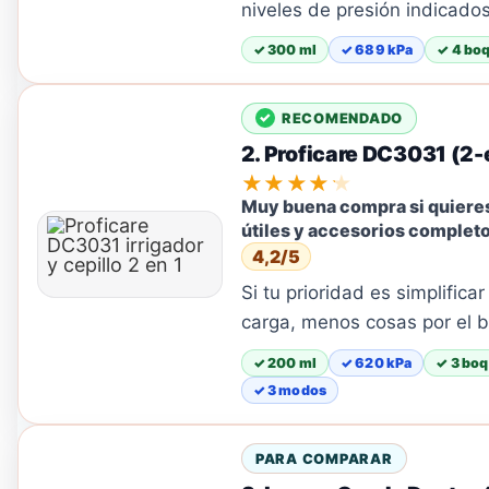
niveles de presión indicados
✓ 300 ml
✓ 689 kPa
✓ 4 boq
RECOMENDADO
2. Proficare DC3031 (2-
★★★★★
Muy buena compra si quiere
útiles y accesorios completo
4,2/5
Si tu prioridad es simplifica
carga, menos cosas por el 
✓ 200 ml
✓ 620 kPa
✓ 3 boq
✓ 3 modos
PARA COMPARAR