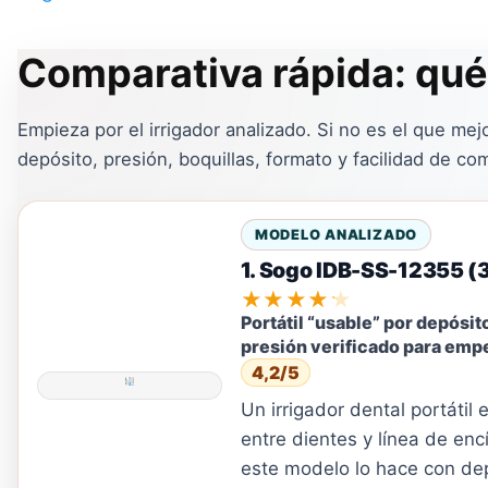
Comparativa rápida: qué 
Empieza por el irrigador analizado. Si no es el que mej
depósito, presión, boquillas, formato y facilidad de co
MODELO ANALIZADO
1. Sogo IDB-SS-12355 (
★★★★★
Portátil “usable” por depósit
presión verificado para emp
4,2/5
Un irrigador dental portátil
entre dientes y línea de enc
este modelo lo hace con de