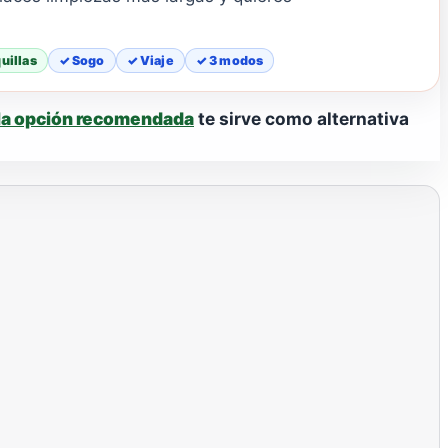
uillas
✓ Sogo
✓ Viaje
✓ 3 modos
la opción recomendada
te sirve como alternativa