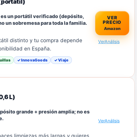
portátil)
es un portátil verificado (depósito,
VER
PRECIO
no un sobremesa para toda la familia.
Amazon
tátil distinto y tu compra depende
Ver
Análisis
onibilidad en España.
uillas
✓ InnovaGoods
✓ Viaje
,6 L)
epósito grande + presión amplia; no es
e.
Ver
Análisis
haces limpiezas más largas y quieres