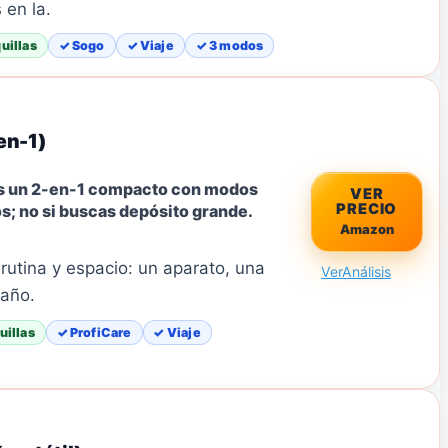
 en la.
uillas
✓ Sogo
✓ Viaje
✓ 3 modos
en-1)
s un 2-en-1 compacto con modos
VER
PRECIO
s; no si buscas depósito grande.
Amazon
r rutina y espacio: un aparato, una
Ver
Análisis
baño.
uillas
✓ ProfiCare
✓ Viaje