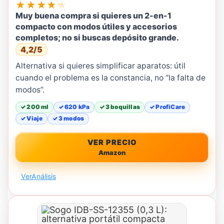
★★★★★
Muy buena compra si quieres un 2-en-1
compacto con modos útiles y accesorios
completos; no si buscas depósito grande.
4,2/5
Alternativa si quieres simplificar aparatos: útil
cuando el problema es la constancia, no “la falta de
modos”.
✓ 200 ml
✓ 620 kPa
✓ 3 boquillas
✓ ProfiCare
✓ Viaje
✓ 3 modos
VER PRECIO
Amazon
Ver
Análisis