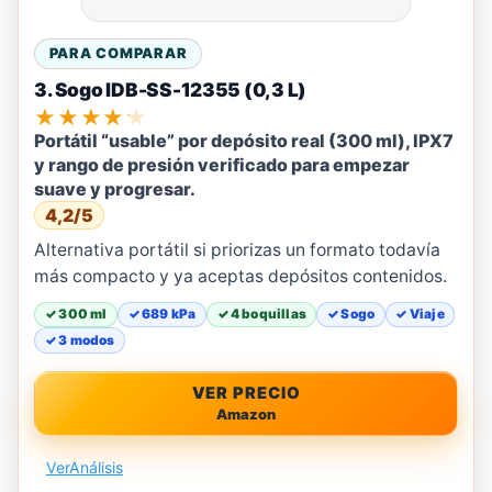
PARA COMPARAR
3. Sogo IDB-SS-12355 (0,3 L)
★★★★★
Portátil “usable” por depósito real (300 ml), IPX7
y rango de presión verificado para empezar
suave y progresar.
4,2/5
Alternativa portátil si priorizas un formato todavía
más compacto y ya aceptas depósitos contenidos.
✓ 300 ml
✓ 689 kPa
✓ 4 boquillas
✓ Sogo
✓ Viaje
✓ 3 modos
VER PRECIO
Amazon
Ver
Análisis