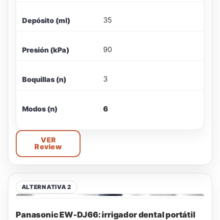
35
Depósito (ml)
90
Presión (kPa)
3
Boquillas (n)
6
Modos (n)
VER
Review
ALTERNATIVA 2
Panasonic EW-DJ66: irrigador dental portátil