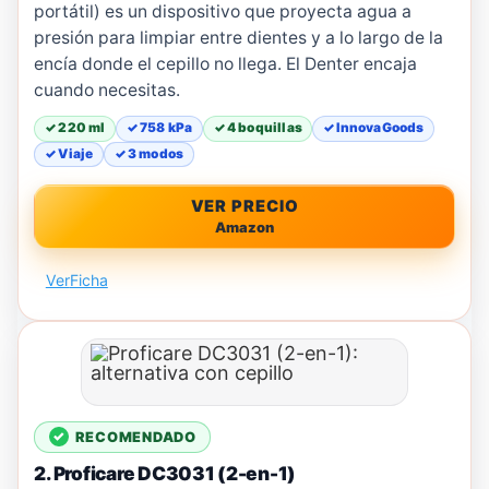
portátil) es un dispositivo que proyecta agua a
presión para limpiar entre dientes y a lo largo de la
encía donde el cepillo no llega. El Denter encaja
cuando necesitas.
✓ 220 ml
✓ 758 kPa
✓ 4 boquillas
✓ InnovaGoods
✓ Viaje
✓ 3 modos
VER PRECIO
Amazon
Ver
Ficha
RECOMENDADO
2. Proficare DC3031 (2-en-1)