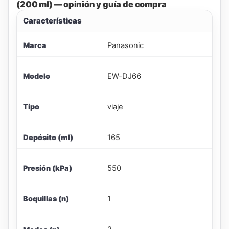
(200 ml) — opinión y guía de compra
Características
Panasonic
Marca
EW-DJ66
Modelo
viaje
Tipo
165
Depósito (ml)
550
Presión (kPa)
1
Boquillas (n)