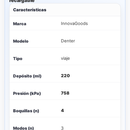
recargable
Características
InnovaGoods
Marca
Denter
Modelo
viaje
Tipo
220
Depósito (ml)
758
Presión (kPa)
4
Boquillas (n)
3
Modos (n)