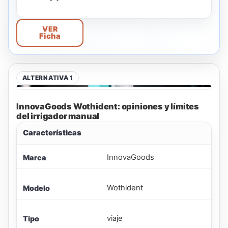
VER
Ficha
ALTERNATIVA 1
InnovaGoods Wothident: opiniones y límites
del irrigador manual
Características
InnovaGoods
Marca
Wothident
Modelo
viaje
Tipo